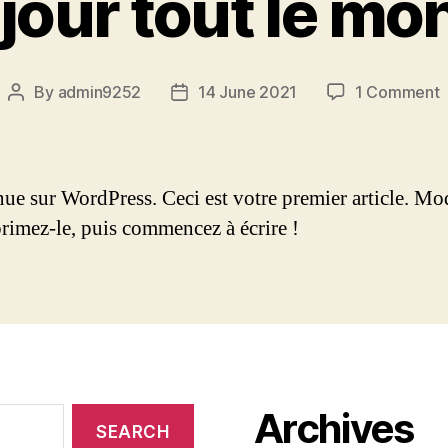
jour tout le mon
o
By
admin9252
14 June 2021
1 Comment
Post
Post
B
author
date
t
l
m
ue sur WordPress. Ceci est votre premier article. Mod
rimez-le, puis commencez à écrire !
Archives